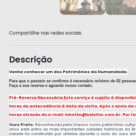
Compartilhe nas redes sociais:
Descrição
Venha conhecer um dos Patrimônios da Humanidade.
Para que o passeio se confirme é necessário mínimo de 02 pessoa
Faça a sua reserva e aguarde nosso contato.
P
ré-Reserva Necessária Este serviço é sujeito à disponib
horas de antecedência à data da visita. Após o envio da 
horas através do e-mail: inhotim@belvitur.com.br. Por fa
Ouro Preto: 
Reconhecida pela Unesco como patrimônio cultur
anos está entra as mais importantes cidades históricas do Bras
cidade foi construída por artistas durante o ciclo do ouro e