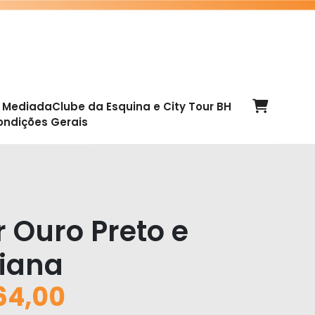
a Mediada
Clube da Esquina e City Tour BH
ondições Gerais
r Ouro Preto e
iana
64,00