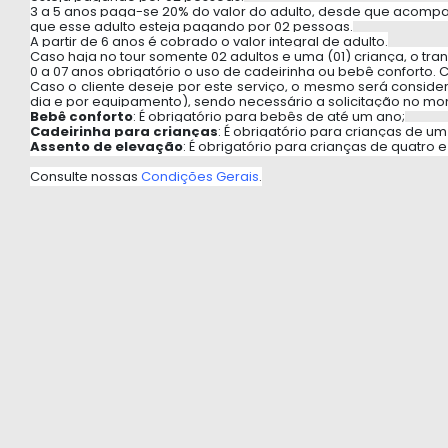
3 a 5 anos paga-se 20% do valor do adulto, desde que acompa
que esse adulto esteja pagando por 02 pessoas.
A partir de 6 anos é cobrado o valor integral de adulto.
Caso haja no tour somente 02 adultos e uma (01) criança, o tra
0 a 07 anos obrigatório o uso de cadeirinha ou bebê conforto. 
Caso o cliente deseje por este serviço, o mesmo será consider
dia e por equipamento), sendo necessário a solicitação no mo
Bebê conforto
: É obrigatório para bebês de até um ano;
Cadeirinha para crianças
: É obrigatório para crianças de um
Assento de elevação
: É obrigatório para crianças de quatro 
Consulte nossas
Condições Gerais
.