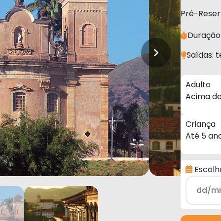
Pré-Reserv
Duração 
Saídas: t
Adulto
Acima de
Criança
Até 5 an
Escolh