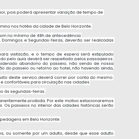
rior, pois poderá apresentar variação de tempo de 
mino nos hotéis da cidade de Belo Horizonte.
s com no mínimo de 48h de antecedência.
 Domingos e Segundas-feiras, deverão ser realizadas 
ra visitação, e o tempo de espera será estipulado
ado pelo guia deverá ser respeitado pelos passageiros.
siderado abandono do passeio, não sendo de nossa
ção do passeio ou retorno ao hotel, não havendo ainda,
custo deste serviço deverá correr por conta do mesmo.
e confortáveis para circulação nas cidades.
o às segundas-feiras.
anentemente proibida. Por este motivo estacionaremos 
 Os passeios no interior das cidades históricas serão 
spedagens em Belo Horizonte.
, ou somente por um adulto, desde que esse adulto 