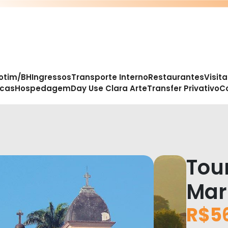
otim/BH
Ingressos
Transporte Interno
Restaurantes
Visit
icas
Hospedagem
Day Use Clara Arte
Transfer Privativo
C
Tou
Mar
R$5