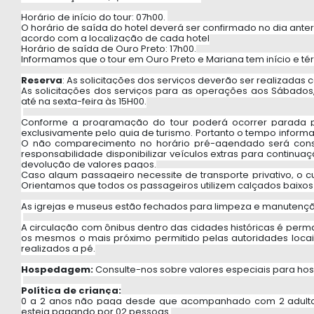
Horário de início do tour:
 07h00. 
O horário de saída do hotel deverá ser confirmado no dia ante
acordo com a localização de cada hotel
Horário de saída de Ouro Preto: 17h00.
Informamos que o tour em Ouro Preto e Mariana tem início e tér
Reserva
:
 As solicitações dos serviços deverão ser realizada
As solicitações dos serviços para as operações aos Sábados,
até na sexta-feira às 15H00.
Conforme a programação do tour poderá ocorrer parada pa
exclusivamente pelo guia de turismo. Portanto o tempo inform
O não comparecimento no horário pré-agendado será con
responsabilidade disponibilizar veículos extras para continua
devolução de valores pagos.
Caso algum passageiro necessite de transporte privativo, o 
Orientamos que todos os passageiros utilizem calçados baixos 
As igrejas e museus estão fechados para limpeza e manutençã
A circulação com ônibus dentro das cidades históricas é perm
os mesmos o mais próximo permitido pelas autoridades locais.
realizados a pé.
Hospedagem:
 Consulte-nos sobre valores especiais para ho
Política de criança:
0 a 2 anos não paga desde que acompanhado com 2 adultos
esteja pagando por 02 pessoas.