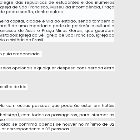
e alegre das repúblicas de estudantes e dos inúmeros 
 Igreja de São Francisco, Museu da Inconfidência, Praça 
o de pedra sabão, dentre outros.
eira capital, cidade e vila do estado, sendo também a 
rdiã de uma importante parte do patrimônio cultural e 
rancisco de Assis e Praça Minas Gerais, que guardam 
sitados: Igreja da Sé, igreja de São Francisco, Igreja do 
 a história do Brasil.
 guia credenciado. 
asseios opcionais e qualquer despesa considerada extra 
salho de frio.
-lo com outras pessoas que poderão estar em hotéis 
hatsApp), com todos os passageiros, para informar os 
io.
 saída se confirma apenas se houver no mínimo de 02 
alor correspondente a 02 pessoas.