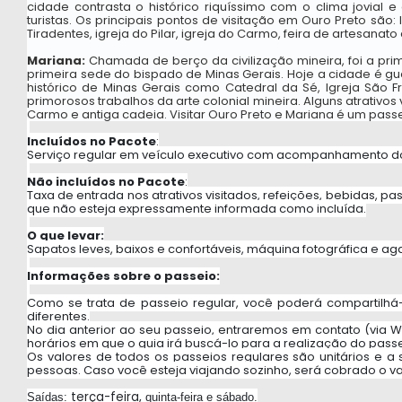
cidade contrasta o histórico riquíssimo com o clima jovial 
turistas. Os principais pontos de visitação em Ouro Preto são:
Tiradentes, igreja do Pilar, igreja do Carmo, feira de artesanat
Mariana:
 Chamada de berço da civilização mineira, foi a prim
primeira sede do bispado de Minas Gerais. Hoje a cidade é gua
histórico de Minas Gerais como Catedral da Sé, Igreja São F
primorosos trabalhos da arte colonial mineira. Alguns atrativos vi
Carmo e antiga cadeia. Visitar Ouro Preto e Mariana é um passeio
Incluídos no Pacote
:
Serviço regular em veículo executivo com acompanhamento do
Não incluídos no Pacote
:
Taxa de entrada nos atrativos visitados, refeições, bebidas, p
que não esteja expressamente informada como incluída.
O que levar:
Sapatos leves, baixos e confortáveis, máquina fotográfica e aga
Informações sobre o passeio:
Como se trata de passeio regular, você poderá compartilhá
diferentes.
No dia anterior ao seu passeio, entraremos em contato (via W
horários em que o guia irá buscá-lo para a realização do passe
Os valores de todos os passeios regulares são unitários e a
pessoas. Caso você esteja viajando sozinho, será cobrado o v
 terça-feira, 
Saídas:
quinta-feira e sábado.