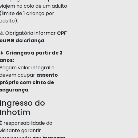
viajem no colo de um adulto
(limite de 1 criança por
adulto).
⚠️ Obrigatório informar
CPF
ou RG da criança
.
👧
Crianças a partir de 3
anos:
Pagam valor integral e
devem ocupar
assento
próprio com cinto de
segurança
.
Ingresso do
Inhotim
É responsabilidade do
visitante garantir
previamente
seu ingresso