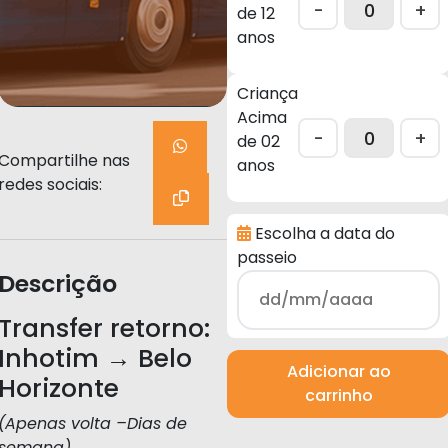
-
+
de 12
anos
Criança
Acima
-
+
de 02
Compartilhe nas
anos
redes sociais:
Escolha a data do
passeio
Descrição
Transfer retorno:
Inhotim → Belo
Adicionar ao
Horizonte
carrinho
(Apenas volta –Dias de
semana)