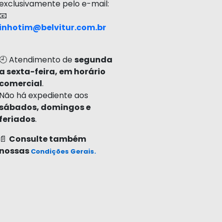
exclusivamente pelo e-mail:
📧
inhotim@belvitur.com.br
🕘 Atendimento de
segunda
a sexta-feira, em horário
comercial
.
Não há expediente aos
sábados, domingos e
feriados
.
📄
Consulte também
nossas
Condições Gerais.