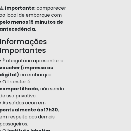
⚠️
Importante:
comparecer
ao local de embarque com
pelo menos 15 minutos de
antecedência
.
Informações
Importantes
• É obrigatório apresentar o
voucher (impresso ou
digital)
no embarque.
• O transfer é
compartilhado
, não sendo
de uso privativo.
• As saídas ocorrem
pontualmente às 17h30
,
em respeito aos demais
passageiros.
• O
Instituto Inhotim