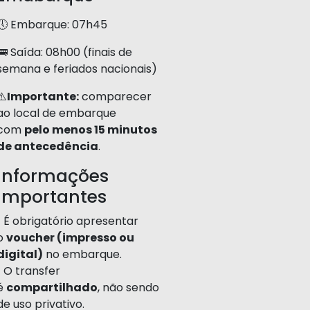
🕔 Embarque: 07h45
🚌 Saída: 08h00 (finais de
semana e feriados nacionais)
⚠️
Importante:
comparecer
ao local de embarque
com
pelo menos 15 minutos
de antecedência
.
Informações
Importantes
• É obrigatório apresentar
o
voucher (impresso ou
digital)
no embarque.
• O transfer
é
compartilhado
, não sendo
de uso privativo.