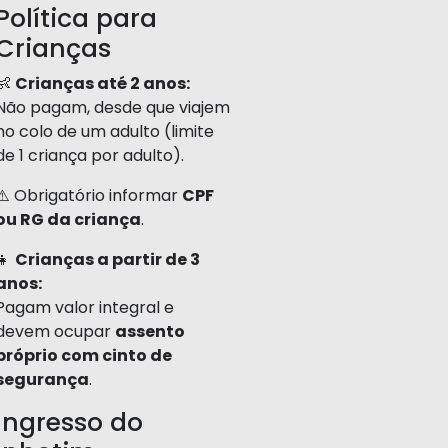
Política para
Crianças
👶
Crianças até 2 anos:
Não pagam, desde que viajem
no colo de um adulto (limite
de 1 criança por adulto).
⚠️ Obrigatório informar
CPF
ou RG da criança
.
👧
Crianças a partir de 3
anos:
Pagam valor integral e
devem ocupar
assento
próprio com cinto de
segurança
.
Ingresso do