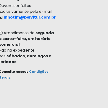
Devem ser feitas
exclusivamente pelo e-mail:
📧
inhotim@belvitur.com.br
🕘 Atendimento de
segunda
a sexta-feira, em horário
comercial
.
Não há expediente
aos
sábados, domingos e
feriados
.
Consulte nossas
Condições
Gerais
.