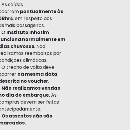
• As saídas
ocorrem
pontualmente às
08hrs
, em respeito aos
demais passageiros.
• O
Instituto Inhotim
funciona normalmente em
dias chuvosos
. Não
realizamos reembolsos por
condições climáticas.
• O trecho de volta deve
ocorrer
na mesma data
descrita no voucher
.
•
Não realizamos vendas
no dia do embarque.
As
compras devem ser feitas
antecipadamente.
•
Os assentos não são
marcados.