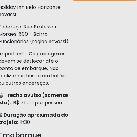
Holiday Inn Belo Horizonte
Savassi
Endereço: Rua Professor
Moraes, 600 – Bairro
Funcionários (região Savassi)
Importante: Os passageiros
devem se deslocar até o
ponto de embarque. Não
realizamos busca em hotéis
ou outros endereços.
💰
Trecho avulso (somente
ida):
: R$ 75,00 por pessoa
⏳
Duração aproximada do
trajeto:
1h30
Emabarque