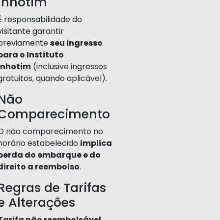
Inhotim
É responsabilidade do
visitante garantir
previamente
seu ingresso
para o Instituto
Inhotim
(inclusive ingressos
gratuitos, quando aplicável).
Não
Comparecimento
O não comparecimento no
horário estabelecido
implica
perda do embarque e do
direito a reembolso
.
Regras de Tarifas
e Alterações
Tarifa não reembolsável.