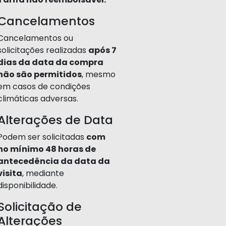
Cancelamentos
Cancelamentos ou
solicitações realizadas
após 7
dias da data da compra
não são permitidos
, mesmo
em casos de condições
climáticas adversas.
Alterações de Data
Podem ser solicitadas
com
no mínimo 48 horas de
antecedência da data da
visita
, mediante
disponibilidade.
Solicitação de
Alterações