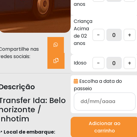
anos
Criança
Acima
-
+
de 02
anos
Compartilhe nas
redes sociais:
-
+
Idoso
Escolha a data do
Descrição
passeio
Transfer Ida: Belo
horizonte /
Inhotim
Adicionar ao
carrinho
Local de embarque:
📍