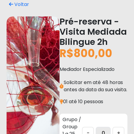
Voltar
Pré-reserva -
Visita Mediada
Bilingue 2h
R$800,00
Mediador Especializado
Solicitar em até 48 horas
antes da data da sua visita.
01 até 10 pessoas
Grupo /
Group
-
+
1 a 25